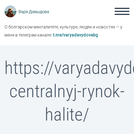
О болгарском менталитете, культуре, людях и новостях — у
меня в телеграм канале:
t.me/varyadavydovabg
https://varyadavy
centralnyj-rynok-
halite/