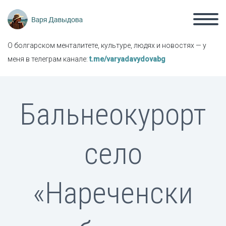
О болгарском менталитете, культуре, людях и новостях — у
меня в телеграм канале:
t.me/varyadavydovabg
Бальнеокурорт
село
«Нареченски