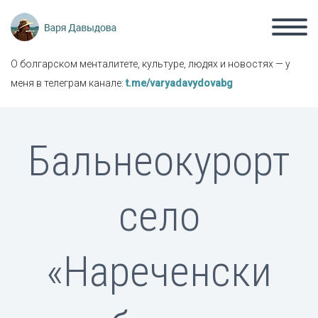
О болгарском менталитете, культуре, людях и новостях — у
меня в телеграм канале:
t.me/varyadavydovabg
Бальнеокурорт
село
«Нареченски