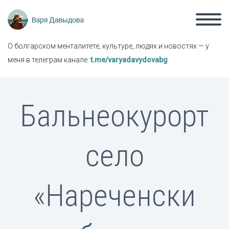
О болгарском менталитете, культуре, людях и новостях — у
меня в телеграм канале:
t.me/varyadavydovabg
Бальнеокурорт
село
«Нареченски