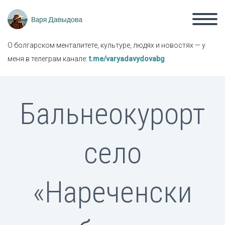
О болгарском менталитете, культуре, людях и новостях — у
меня в телеграм канале:
t.me/varyadavydovabg
Бальнеокурорт
село
«Нареченски