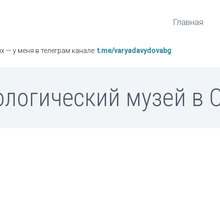
Главная
х — у меня в телеграм канале:
t.me/varyadavydovabg
ологический музей в 