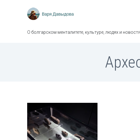
О болгарском менталитете, культуре, людях и новостя
Архе