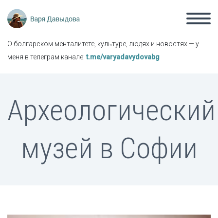
О болгарском менталитете, культуре, людях и новостях — у
меня в телеграм канале:
t.me/varyadavydovabg
Археологический
музей в Софии