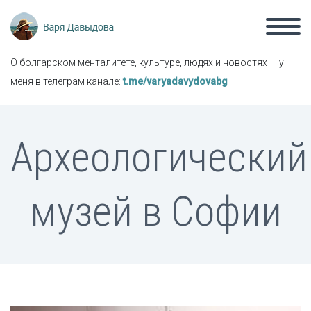
О болгарском менталитете, культуре, людях и новостях — у
меня в телеграм канале:
t.me/varyadavydovabg
Археологический
музей в Софии