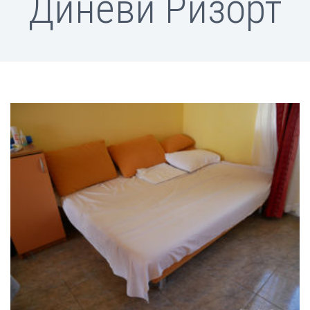
Диневи Ризорт