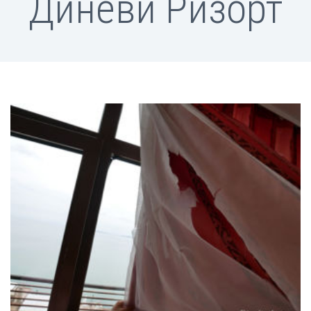
Диневи Ризорт