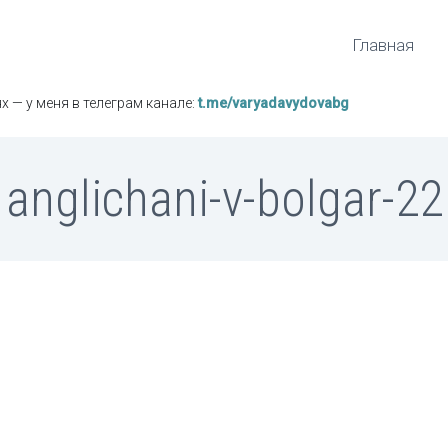
Главная
х — у меня в телеграм канале:
t.me/varyadavydovabg
anglichani-v-bolgar-22